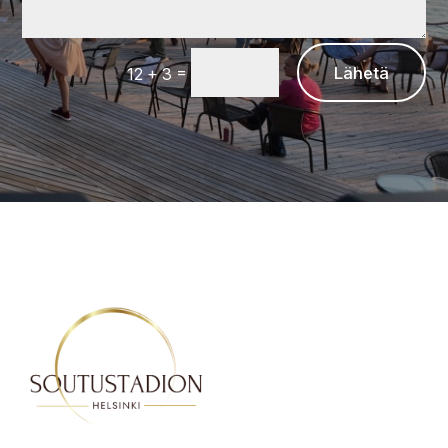
=
Lähetä
12 + 3