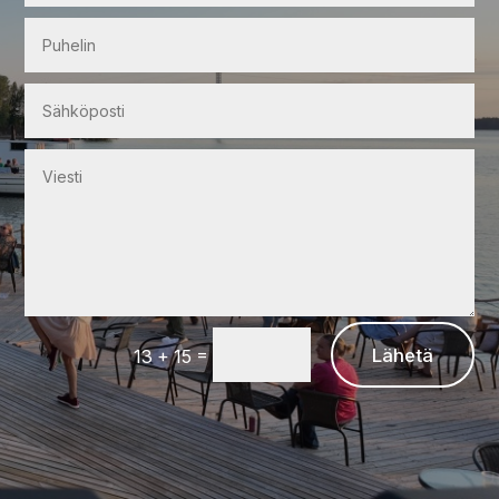
=
Lähetä
13 + 15