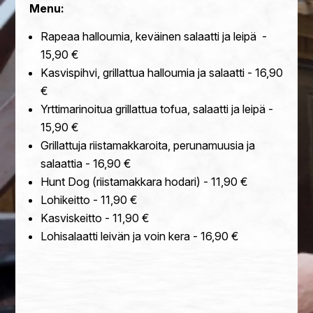
Menu:
Rapeaa halloumia, keväinen salaatti ja leipä -
15,90
€
Kasvispihvi, grillattua halloumia ja salaatti - 16,90
€
Yrttimarinoitua grillattua tofua, salaatti ja leipä -
15,90
€
Grillattuja riistamakkaroita, perunamuusia ja
salaattia - 16,90
€
Hunt Dog (riistamakkara hodari) - 11,90
€
Lohikeitto - 11,90
€
Kasviskeitto - 11,90
€
Lohisalaatti leivän ja voin kera - 16,90
€